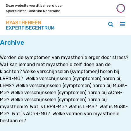
Deze website wordt beheerd door
Spierziekten Centrum Nederland
Zoek
Navigeer
MYASTHENIEËN
op
Hoo
Zoeken
direct
EXPERTISECENTRUM
deze
Home
»
Ziektebeeld
ope
openen
naar
site
/
/
content
Archive
slui
sluiten
Worden de symptomen van myasthenie erger door stress?
Wat kan iemand met myasthenie zelf doen aan de
klachten? Welke verschijnselen (symptomen) horen bij
LRP4-MG? Welke verschijnselen (symptomen) horen bij
LEMS? Welke verschijnselen (symptomen) horen bij MuSK-
MG? Welke verschijnselen (symptomen) horen bij AChR-
MG? Welke verschijnselen (symptomen) horen bij
myasthenie? Wat is LRP4-MG? Wat is LEMS? Wat is MuSK-
MG? Wat is AChR-MG? Welke vormen van myasthenie
bestaan er?