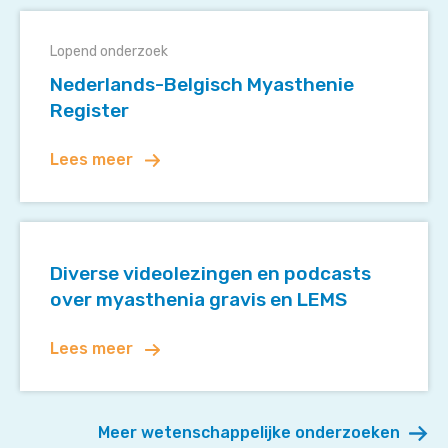
met
Nederlands-
myasthenia
Belgisch
gravis
Lopend onderzoek
Myasthenie
Nederlands-Belgisch Myasthenie
Register
Register
Lees meer
Diverse
videolezingen
Diverse videolezingen en podcasts
en
over myasthenia gravis en LEMS
podcasts
over
Lees meer
myasthenia
gravis
en
LEMS
Meer wetenschappelijke onderzoeken