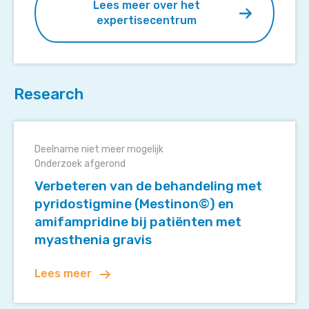
Lees meer over het
expertisecentrum
Research
Verbeteren
van
Deelname niet meer mogelijk
de
Onderzoek afgerond
behandeling
Verbeteren van de behandeling met
met
pyridostigmine (Mestinon©) en
pyridostigmine
amifampridine bij patiënten met
(Mestinon©)
myasthenia gravis
en
amifampridine
Lees meer
bij
patiënten