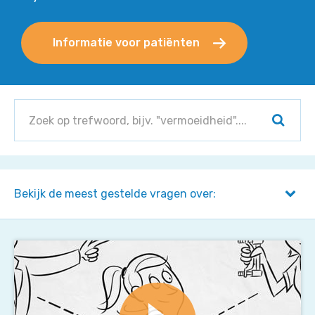
Informatie voor patiënten
Zoek
binnen
Zoeke
het
Expertise
Centrum:
Bekijk de meest gestelde vragen over:
Aandachtspunten
Behandeling
Diagnostiek