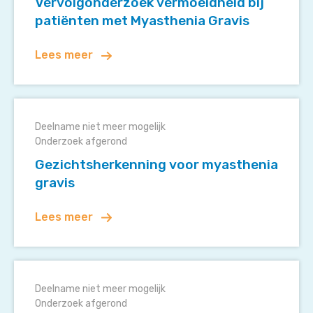
Vervolgonderzoek vermoeidheid bij
met
patiënten met Myasthenia Gravis
Myasthenia
Gravis
Lees meer
Gezichtsherkenning
voor
Deelname niet meer mogelijk
myasthenia
Onderzoek afgerond
gravis
Gezichtsherkenning voor myasthenia
gravis
Lees meer
Nieuw
medicijnonderzoek
Deelname niet meer mogelijk
voor
Onderzoek afgerond