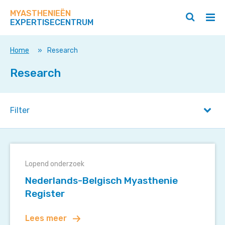
Zoek
Navigeer
op
MYASTHENIEËN
direct
Zoeken
Hoo
deze
EXPERTISECENTRUM
naar
openen
ope
site
/
/
content
sluiten
slui
Home
»
Research
Research
Filter
Nederlands-
Belgisch
Lopend onderzoek
Myasthenie
Nederlands-Belgisch Myasthenie
Register
Register
Lees meer