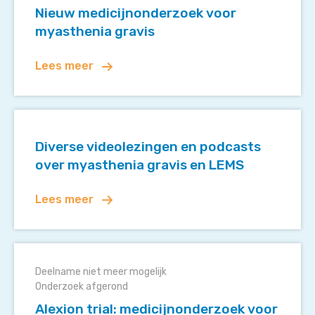
myasthenia
Nieuw medicijnonderzoek voor
gravis
myasthenia gravis
Lees meer
Diverse
videolezingen
Diverse videolezingen en podcasts
en
over myasthenia gravis en LEMS
podcasts
over
Lees meer
myasthenia
gravis
en
Alexion
LEMS
trial:
Deelname niet meer mogelijk
medicijnonderzoek
Onderzoek afgerond
voor
Alexion trial: medicijnonderzoek voor