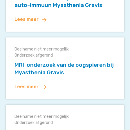
auto-
auto-immuun Myasthenia Gravis
immuun
Myasthenia
Lees meer
Gravis
MRI-
onderzoek
Deelname niet meer mogelijk
van
Onderzoek afgerond
de
MRI-onderzoek van de oogspieren bij
oogspieren
Myasthenia Gravis
bij
Myasthenia
Lees meer
Gravis
De
ADAPT
Deelname niet meer mogelijk
studie
Onderzoek afgerond