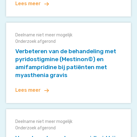
Lees meer
gedragstherapie
in
patiënten
Verbeteren
met
van
myasthenia
Deelname niet meer mogelijk
de
gravis
Onderzoek afgerond
behandeling
(FIT
Verbeteren van de behandeling met
met
to
pyridostigmine (Mestinon©) en
pyridostigmine
ACT
amifampridine bij patiënten met
(Mestinon©)
–
myasthenia gravis
en
MG)
amifampridine
Lees meer
bij
patiënten
met
Vervolgonderzoek
myasthenia
vermoeidheid
gravis
Deelname niet meer mogelijk
bij
Onderzoek afgerond
patiënten