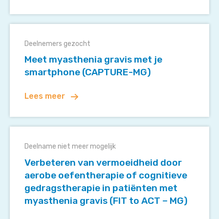
Meet
myasthenia
Deelnemers gezocht
gravis
Meet myasthenia gravis met je
met
smartphone (CAPTURE-MG)
je
smartphone
Lees meer
(CAPTURE-
MG)
Verbeteren
van
Deelname niet meer mogelijk
vermoeidheid
Verbeteren van vermoeidheid door
door
aerobe oefentherapie of cognitieve
aerobe
gedragstherapie in patiënten met
oefentherapie
myasthenia gravis (FIT to ACT – MG)
of
cognitieve