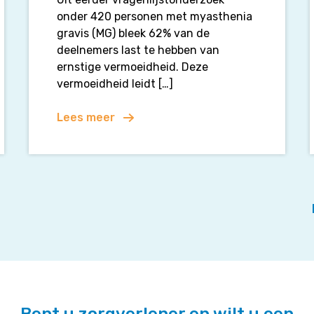
ACT
onder 420 personen met myasthenia
–
gravis (MG) bleek 62% van de
MG)
deelnemers last te hebben van
ernstige vermoeidheid. Deze
vermoeidheid leidt […]
Lees meer
Bent u zorgverlener en wilt u een