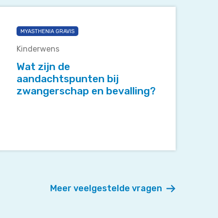
Wat
zijn
MYASTHENIA GRAVIS
de
aandachtspunten
Kinderwens
ij
Wat zijn de
zwangerschap
aandachtspunten bij
en
zwangerschap en bevalling?
bevalling?
Meer veelgestelde vragen