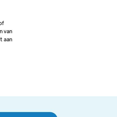
of
en van
lt aan