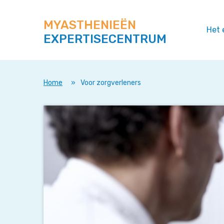
Zoek
Navigeer
op
direct
deze
MYASTHENIEËN
naar
Het 
site
EXPERTISECENTRUM
content
Home
»
Voor zorgverleners