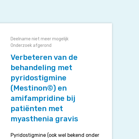
Verbeteren
van
Deelname niet meer mogelijk
de
Onderzoek afgerond
behandeling
Verbeteren van de
met
pyridostigmine
behandeling met
(Mestinon©)
pyridostigmine
en
amifampridine
(Mestinon©) en
ij
amifampridine bij
patiënten
patiënten met
met
myasthenia
myasthenia gravis
gravis
Pyridostigmine (ook wel bekend onder