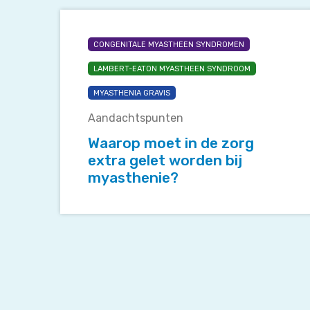
Waarop
moet
CONGENITALE MYASTHEEN SYNDROMEN
in
de
LAMBERT-EATON MYASTHEEN SYNDROOM
zorg
MYASTHENIA GRAVIS
extra
gelet
Aandachtspunten
worden
Waarop moet in de zorg
bij
extra gelet worden bij
myasthenie?
myasthenie?