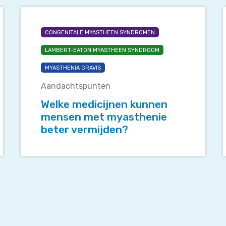
Welke
medicijnen
CONGENITALE MYASTHEEN SYNDROMEN
kunnen
mensen
LAMBERT-EATON MYASTHEEN SYNDROOM
met
b
MYASTHENIA GRAVIS
myasthenie
beter
Aandachtspunten
vermijden?
Welke medicijnen kunnen
mensen met myasthenie
beter vermijden?