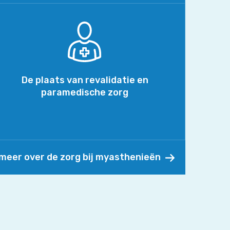
De
plaats
van
revalidatie
en
paramedische
De plaats van revalidatie en
zorg
paramedische zorg
meer over de zorg bij myasthenieën