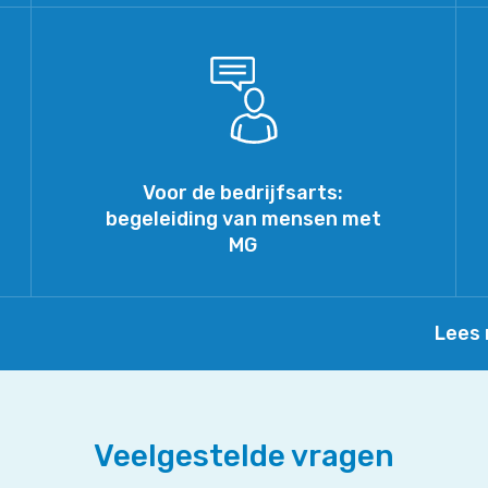
Voor
de
bedrijfsarts:
begeleiding
van
mensen
met
Voor de bedrijfsarts:
MG
begeleiding van mensen met
MG
Lees 
Veelgestelde vragen