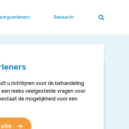
 zorgverleners
Research
Zoeken
openen
/
sluiten
rleners
dt u richtlijnen voor de behandeling
 een reeks veelgestelde vragen voor
bestaat de mogelijkheid voor een
atie