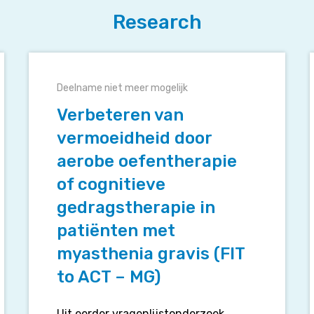
Research
Verbeteren
van
Deelname niet meer mogelijk
vermoeidheid
door
Verbeteren van
aerobe
vermoeidheid door
oefentherapie
aerobe oefentherapie
of
cognitieve
of cognitieve
gedragstherapie
gedragstherapie in
in
b
patiënten met
patiënten
met
myasthenia gravis (FIT
myasthenia
to ACT – MG)
gravis
(FIT
to
Uit eerder vragenlijstonderzoek