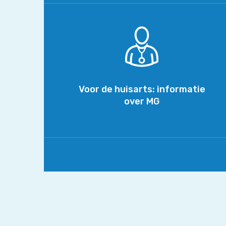
Voor
de
huisarts:
informatie
over
MG
Voor de huisarts: informatie
over MG