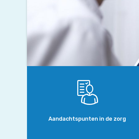
Aandachtspunten
in
de
zorg
Aandachtspunten in de zorg