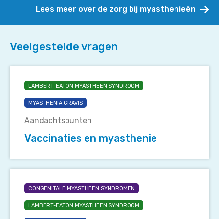
huis
Lees meer over de zorg bij myasthenieën
Veelgestelde vragen
Vaccinaties
en
LAMBERT-EATON MYASTHEEN SYNDROOM
myasthenie
MYASTHENIA GRAVIS
Aandachtspunten
Vaccinaties en myasthenie
Waarop
moet
CONGENITALE MYASTHEEN SYNDROMEN
in
LAMBERT-EATON MYASTHEEN SYNDROOM
de