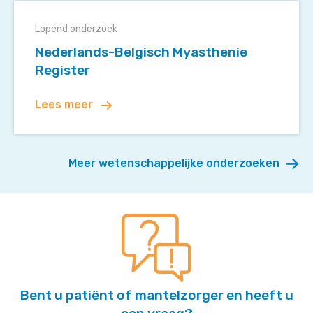
Nederlands-
myasthenia
Belgisch
gravis
Lopend onderzoek
Myasthenie
Nederlands-Belgisch Myasthenie
Register
Register
Lees meer
Meer wetenschappelijke onderzoeken
Bent u patiënt of mantelzorger en heeft u