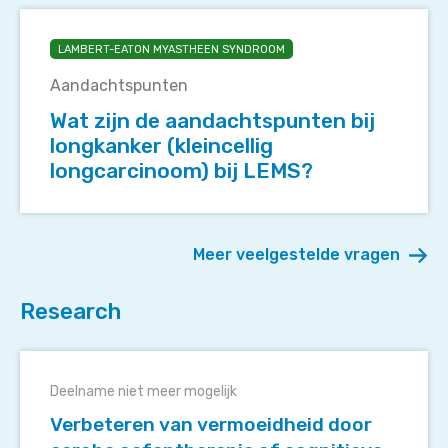
Wat
zijn
LAMBERT-EATON MYASTHEEN SYNDROOM
de
Aandachtspunten
aandachtspunten
bij
Wat zijn de aandachtspunten bij
longkanker
longkanker (kleincellig
(kleincellig
longcarcinoom) bij LEMS?
longcarcinoom)
bij
LEMS?
Meer veelgestelde vragen
Research
Verbeteren
van
Deelname niet meer mogelijk
vermoeidheid
Verbeteren van vermoeidheid door
door