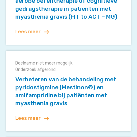
aerobe oefentherapie of cognitieve
aerobe
gedragstherapie in patiënten met
oefentherapie
myasthenia gravis (FIT to ACT – MG)
of
cognitieve
Lees meer
gedragstherapie
in
patiënten
Verbeteren
met
van
myasthenia
Deelname niet meer mogelijk
de
gravis
Onderzoek afgerond
behandeling
(FIT
Verbeteren van de behandeling met
met
to
pyridostigmine (Mestinon©) en
pyridostigmine
ACT
amifampridine bij patiënten met
(Mestinon©)
–
myasthenia gravis
en
MG)
amifampridine
Lees meer
bij
patiënten
met