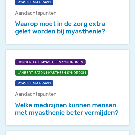
zorg
MYASTHENIA GRAVIS
extra
Aandachtspunten
gelet
worden
Waarop moet in de zorg extra
bij
gelet worden bij myasthenie?
myasthenie?
Welke
medicijnen
CONGENITALE MYASTHEEN SYNDROMEN
kunnen
LAMBERT-EATON MYASTHEEN SYNDROOM
mensen
met
MYASTHENIA GRAVIS
myasthenie
Aandachtspunten
beter
vermijden?
Welke medicijnen kunnen mensen
met myasthenie beter vermijden?
Worden