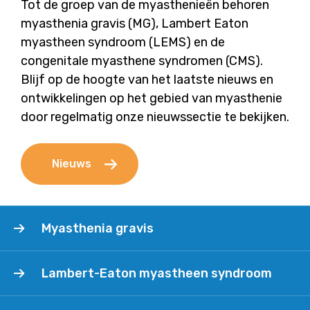
Tot de groep van de myasthenieën behoren
myasthenia gravis (MG), Lambert Eaton
myastheen syndroom (LEMS) en de
congenitale myasthene syndromen (CMS).
Blijf op de hoogte van het laatste nieuws en
ontwikkelingen op het gebied van myasthenie
door regelmatig onze nieuwssectie te bekijken.
Nieuws
Myasthenia
Myasthenia gravis
gravis
Lambert-
Lambert-Eaton myastheen syndroom
Eaton
myastheen
Congenitaal
syndroom