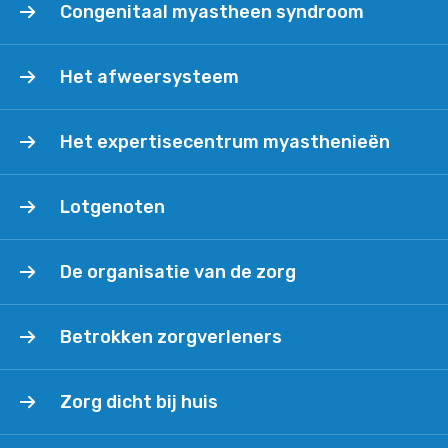
Congenitaal myastheen syndroom
myastheen
syndroom
Het
Het afweersysteem
afweersysteem
Het
Het expertisecentrum myasthenieën
expertisecentrum
myasthenieën
Lotgenoten
Lotgenoten
De
De organisatie van de zorg
organisatie
van
Betrokken
de
Betrokken zorgverleners
zorgverleners
zorg
Zorg
Zorg dicht bij huis
dicht
bij