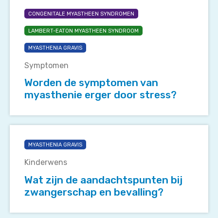
de
CONGENITALE MYASTHEEN SYNDROMEN
symptomen
LAMBERT-EATON MYASTHEEN SYNDROOM
van
myasthenie
MYASTHENIA GRAVIS
erger
Symptomen
door
stress?
Worden de symptomen van
myasthenie erger door stress?
Wat
zijn
MYASTHENIA GRAVIS
de
Kinderwens
aandachtspunten
bij
Wat zijn de aandachtspunten bij
zwangerschap
zwangerschap en bevalling?
en
bevalling?