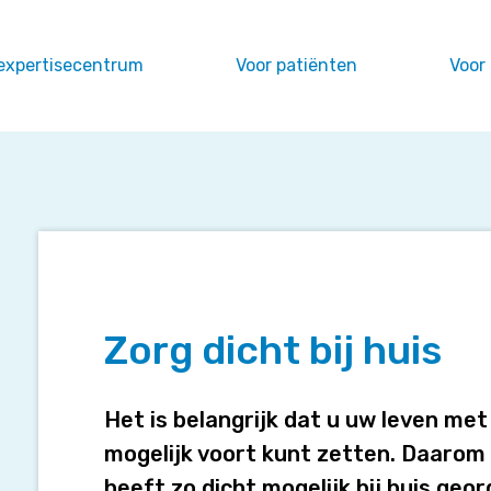
expertisecentrum
Voor patiënten
Voor
Zorg
dicht
Zorg dicht bij huis
bij
huis
Het is belangrijk dat u uw leven me
mogelijk voort kunt zetten. Daarom 
heeft zo dicht mogelijk bij huis geo