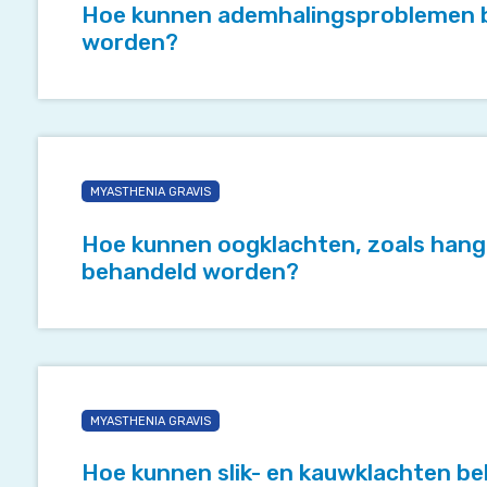
Hoe kunnen ademhalingsproblemen b
myasthenie
worden?
behandeld
worden?
Hoe
kunnen
MYASTHENIA GRAVIS
oogklachten,
zoals
Hoe kunnen oogklachten, zoals hang
hangende
behandeld worden?
oogleden
en
dubbelzien,
behandeld
Hoe
worden?
kunnen
MYASTHENIA GRAVIS
slik-
en
Hoe kunnen slik- en kauwklachten 
kauwklachten