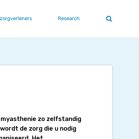
 zorgverleners
Research
Zoeken
openen
/
sluiten
t myasthenie zo zelfstandig
wordt de zorg die u nodig
rganiseerd. Het