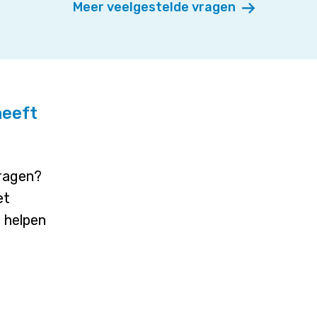
Meer veelgestelde vragen
heeft
vragen?
et
j helpen