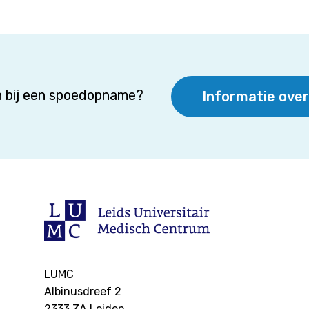
 bij een spoedopname?
Informatie ove
LUMC
Albinusdreef 2
2333 ZA
Leiden