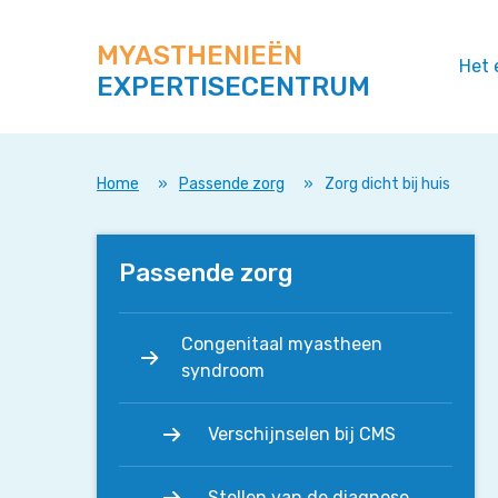
Zoek
Navigeer
op
direct
deze
MYASTHENIEËN
naar
Het 
site
EXPERTISECENTRUM
content
Home
»
Passende zorg
»
Zorg dicht bij huis
Passende zorg
Congenitaal myastheen
syndroom
Verschijnselen bij CMS
Stellen van de diagnose