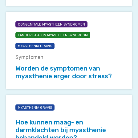
Worden
de
CONGENITALE MYASTHEEN SYNDROMEN
symptomen
LAMBERT-EATON MYASTHEEN SYNDROOM
van
myasthenie
MYASTHENIA GRAVIS
erger
Symptomen
door
stress?
Worden de symptomen van
myasthenie erger door stress?
Hoe
kunnen
MYASTHENIA GRAVIS
maag-
en
Hoe kunnen maag- en
darmklachten
darmklachten bij myasthenie
bij
behandeld worden?