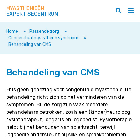
Zoek
Navigeer
op
MYASTHENIEËN
direct
Zoeken
Hoo
deze
EXPERTISECENTRUM
naar
openen
ope
site
/
/
content
sluiten
slui
Home
»
Passende zorg
»
Congenitaal myastheen syndroom
»
Behandeling van CMS
Behandeling
Behandeling van CMS
van
CMS
Er is geen genezing voor congenitale myasthenie. De
behandeling richt zich op het verminderen van de
symptomen. Bij de zorg zijn vaak meerdere
behandelaars betrokken, zoals een (kinder)neuroloog,
fysiotherapeut, longarts en logopedist. Fysiotherapie
helpt bij het behouden van spierkracht, terwijl
logopedie ondersteunt bij slik- en spraakproblemen.