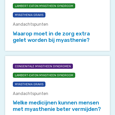
in
LAMBERT-EATON MYASTHEEN SYNDROOM
de
zorg
MYASTHENIA GRAVIS
extra
Aandachtspunten
gelet
worden
Waarop moet in de zorg extra
bij
gelet worden bij myasthenie?
myasthenie?
Welke
medicijnen
CONGENITALE MYASTHEEN SYNDROMEN
kunnen
LAMBERT-EATON MYASTHEEN SYNDROOM
mensen
met
MYASTHENIA GRAVIS
myasthenie
Aandachtspunten
beter
vermijden?
Welke medicijnen kunnen mensen
met myasthenie beter vermijden?