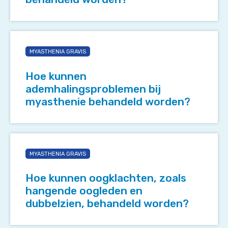
myasthenie
behandeld
worden?
Hoe
kunnen
MYASTHENIA GRAVIS
ademhalingsproblemen
bij
Hoe kunnen
myasthenie
ademhalingsproblemen bij
behandeld
myasthenie behandeld worden?
worden?
Hoe
kunnen
MYASTHENIA GRAVIS
oogklachten,
zoals
Hoe kunnen oogklachten, zoals
hangende
hangende oogleden en
oogleden
dubbelzien, behandeld worden?
en
dubbelzien,