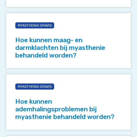
Hoe
kunnen
MYASTHENIA GRAVIS
maag-
en
Hoe kunnen maag- en
darmklachten
darmklachten bij myasthenie
bij
behandeld worden?
myasthenie
behandeld
worden?
Hoe
kunnen
MYASTHENIA GRAVIS
ademhalingsproblemen
bij
Hoe kunnen
myasthenie
ademhalingsproblemen bij
behandeld
myasthenie behandeld worden?
worden?