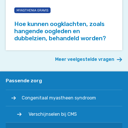
Hoe
kunnen
MYASTHENIA GRAVIS
oogklachten,
zoals
Hoe kunnen oogklachten, zoals
hangende
hangende oogleden en
oogleden
dubbelzien, behandeld worden?
en
dubbelzien,
behandeld
Meer veelgestelde vragen
worden?
Passende zorg
Congenitaal myastheen syndroom
Verschijnselen bij CMS