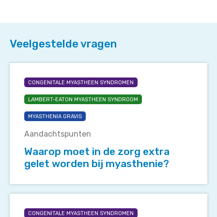
Veelgestelde vragen
Waarop
moet
CONGENITALE MYASTHEEN SYNDROMEN
in
LAMBERT-EATON MYASTHEEN SYNDROOM
de
zorg
MYASTHENIA GRAVIS
extra
Aandachtspunten
gelet
worden
Waarop moet in de zorg extra
bij
gelet worden bij myasthenie?
myasthenie?
Welke
medicijnen
CONGENITALE MYASTHEEN SYNDROMEN