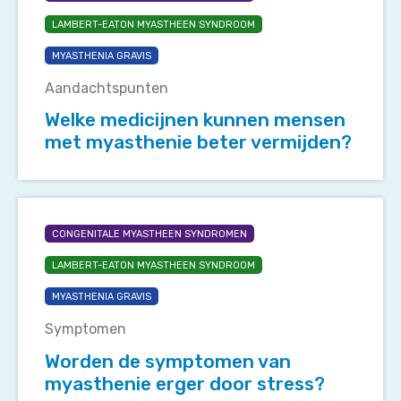
kunnen
LAMBERT-EATON MYASTHEEN SYNDROOM
mensen
met
MYASTHENIA GRAVIS
myasthenie
Aandachtspunten
beter
vermijden?
Welke medicijnen kunnen mensen
met myasthenie beter vermijden?
Worden
de
CONGENITALE MYASTHEEN SYNDROMEN
symptomen
LAMBERT-EATON MYASTHEEN SYNDROOM
van
myasthenie
MYASTHENIA GRAVIS
erger
Symptomen
door
stress?
Worden de symptomen van
myasthenie erger door stress?