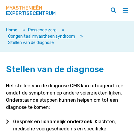
Zoek
Navigeer
op
MYASTHENIEËN
direct
Zoeken
Hoo
deze
EXPERTISECENTRUM
naar
openen
ope
site
/
/
content
sluiten
slui
Home
»
Passende zorg
»
Congenitaal myastheen syndroom
»
Stellen van de diagnose
Stellen
Stellen van de diagnose
van
de
diagnose
Het stellen van de diagnose CMS kan uitdagend zijn
omdat de symptomen op andere spierziekten lijken.
Onderstaande stappen kunnen helpen om tot een
diagnose te komen:
Gesprek en lichamelijk onderzoek
: Klachten,
medische voorgeschiedenis en specifieke