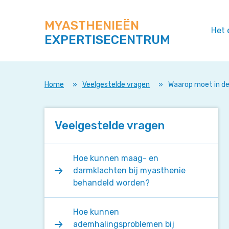
Zoek
Navigeer
op
direct
deze
MYASTHENIEËN
naar
Het 
site
EXPERTISECENTRUM
content
Home
»
Veelgestelde vragen
»
Waarop moet in de
Veelgestelde vragen
Hoe kunnen maag- en
darmklachten bij myasthenie
behandeld worden?
Hoe kunnen
ademhalingsproblemen bij