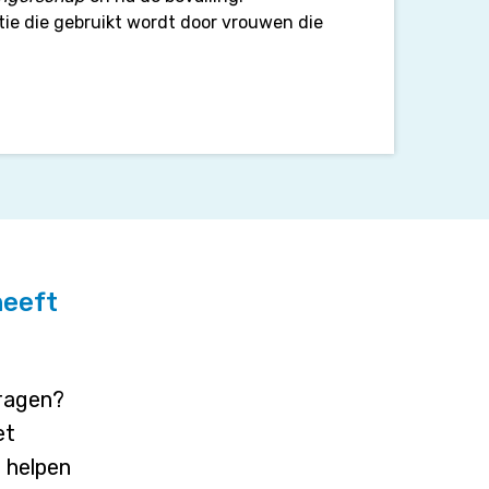
ie die gebruikt wordt door vrouwen die
heeft
vragen?
et
j helpen