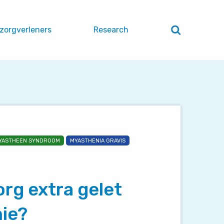
 zorgverleners
Research
Zoeken
openen
/
sluiten
YASTHEEN SYNDROOM
MYASTHENIA GRAVIS
rg extra gelet
ie?