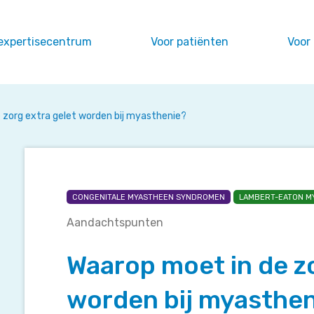
expertisecentrum
Voor patiënten
Voor
 zorg extra gelet worden bij myasthenie?
Waarop
CONGENITALE MYASTHEEN SYNDROMEN
LAMBERT-EATON M
moet
Aandachtspunten
in
de
Waarop moet in de zo
zorg
extra
worden bij myasthen
gelet