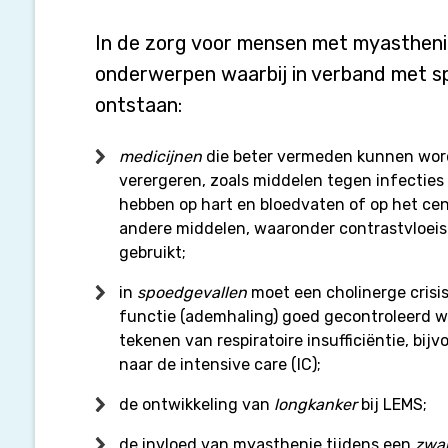
worden
bij
In de zorg voor mensen met myasthenie
myasthenie?
onderwerpen waarbij in verband met sp
ontstaan:
medicijnen
die beter vermeden kunnen wor
verergeren, zoals middelen tegen infecties
hebben op hart en bloedvaten of op het cen
andere middelen, waaronder contrastvloeist
gebruikt;
in
spoedgevallen
moet een cholinerge crisis
functie (ademhaling) goed gecontroleerd w
tekenen van respiratoire insufficiëntie, bi
naar de intensive care (IC);
de ontwikkeling van
longkanker
bij LEMS;
de invloed van myasthenie tijdens een
zwa