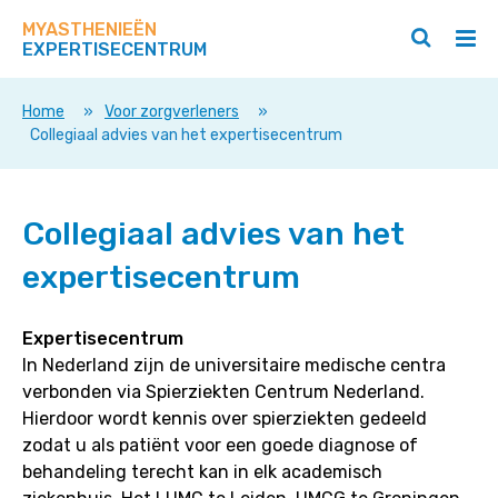
Zoek
Navigeer
op
MYASTHENIEËN
direct
Zoeken
Hoo
deze
EXPERTISECENTRUM
naar
openen
ope
site
/
/
content
sluiten
slui
Home
»
Voor zorgverleners
»
Collegiaal advies van het expertisecentrum
Collegiaal advies van het
expertisecentrum
Expertisecentrum
In Nederland zijn de universitaire medische centra
verbonden via Spierziekten Centrum Nederland.
Hierdoor wordt kennis over spierziekten gedeeld
zodat u als patiënt voor een goede diagnose of
behandeling terecht kan in elk academisch