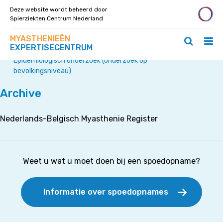
Deze website wordt beheerd door
Spierziekten Centrum Nederland
Zoek
Navigeer
MYASTHENIEËN
op
Hoo
Zoeken
direct
EXPERTISECENTRUM
deze
Home
»
ope
openen
naar
site
Epidemiologisch onderzoek (onderzoek op
/
/
content
slui
bevolkingsniveau)
sluiten
Archive
Nederlands-Belgisch Myasthenie Register
Weet u wat u moet doen bij een spoedopname?
Informatie over spoedopnames