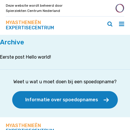
Deze website wordt beheerd door
Spierziekten Centrum Nederland
Zoek
Navigeer
MYASTHENIEËN
op
Hoo
Zoeken
direct
EXPERTISECENTRUM
deze
Home
»
Uncategorized
ope
openen
naar
site
/
/
content
Archive
slui
sluiten
Eerste post Hello world!
Weet u wat u moet doen bij een spoedopname?
Informatie over spoedopnames
MYASTHENIEËN