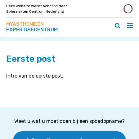
Deze website wordt beheerd door
Spierziekten Centrum Nederland
Zoek
Navigeer
MYASTHENIEËN
op
Hoo
Zoeken
direct
EXPERTISECENTRUM
deze
Home
»
Eerste post
ope
openen
naar
site
/
/
content
slui
sluiten
Eerste post
Intro van de eerste post.
Weet u wat u moet doen bij een spoedopname?