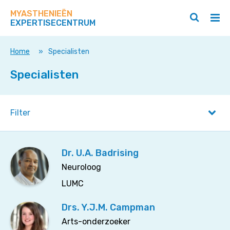
Zoek
Navigeer
op
MYASTHENIEËN
direct
Zoeken
Hoo
deze
EXPERTISECENTRUM
naar
openen
ope
site
/
/
content
sluiten
slui
Home
»
Specialisten
Specialisten
Filter
Dr. U.A. Badrising
Neuroloog
LUMC
Drs. Y.J.M. Campman
Arts-onderzoeker