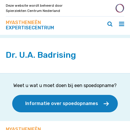
Deze website wordt beheerd door
Spierziekten Centrum Nederland
Zoek
Navigeer
MYASTHENIEËN
op
Hoo
Zoeken
direct
EXPERTISECENTRUM
deze
Home
»
Specialisten
»
Dr. U.A. Badrising
ope
openen
naar
site
/
/
content
slui
sluiten
Dr. U.A. Badrising
Weet u wat u moet doen bij een spoedopname?
Informatie over spoedopnames
MYASTHENIEËN