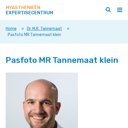
Zoek
Navigeer
op
MYASTHENIEËN
direct
Zoeken
Hoo
deze
EXPERTISECENTRUM
naar
openen
ope
site
/
/
content
sluiten
slui
Home
»
Dr. M.R. Tannemaat
»
Pasfoto MR Tannemaat klein
Pasfoto MR Tannemaat klein