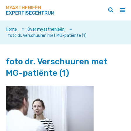
Zoek
Navigeer
op
MYASTHENIEËN
direct
Zoeken
Hoo
deze
EXPERTISECENTRUM
naar
openen
ope
site
/
/
content
sluiten
slui
Home
»
Over myasthenieën
»
foto dr. Verschuuren met MG-patiënte (1)
foto dr. Verschuuren met
MG-patiënte (1)