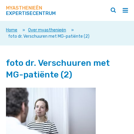
Zoek
Navigeer
op
MYASTHENIEËN
direct
Zoeken
Hoo
deze
EXPERTISECENTRUM
naar
openen
ope
site
/
/
content
sluiten
slui
Home
»
Over myasthenieën
»
foto dr. Verschuuren met MG-patiënte (2)
foto dr. Verschuuren met
MG-patiënte (2)