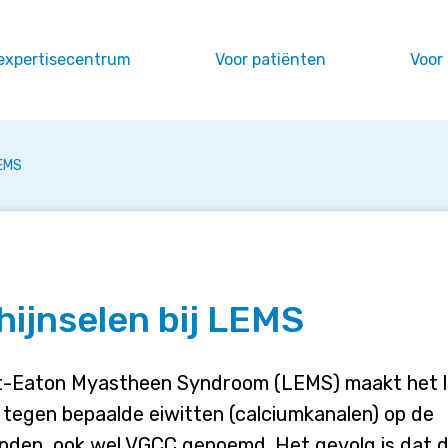
expertisecentrum
Voor patiënten
Voor
LEMS
hijnselen bij LEMS
t-Eaton Myastheen Syndroom (LEMS) maakt het 
 tegen bepaalde eiwitten (calciumkanalen) op de
nden, ook wel VGCC genoemd. Het gevolg is dat