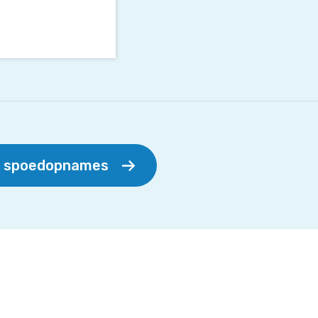
r spoedopnames