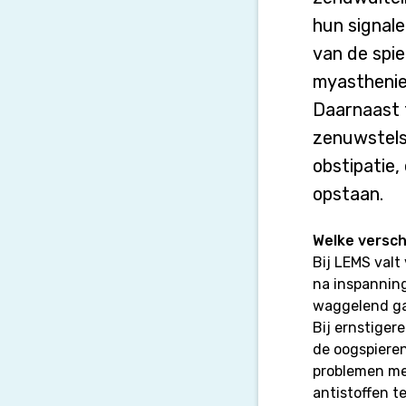
hun signal
van de spie
myasthenie
Daarnaast t
zenuwstels
obstipatie,
opstaan.
Welke versch
Bij LEMS valt
na inspanning
waggelend gaa
Bij ernstiger
de oogspieren
problemen met
antistoffen 