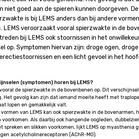
en niet goed aan de spieren kunnen doorgeven. De
rzwakte is bij LEMS anders dan bij andere vorme
. LEMS veroorzaakt vooral spierzwakte in de bov
reden bij LEMS ook stoornissen in het onwillekeu
el op. Symptomen hiervan zijn: droge ogen, drog
 erectiestoornissen en een licht gevoel in het hoof
ijnselen (symptomen) horen bij LEMS?
 vooral de spierzwakte in de bovenbenen op. Dit verschijnse
. Het gevolg kan zijn dat iemand moeite heeft met traplop
t lopen en gemakkelijk valt.
e vormen van LEMS kan ook spierzwakte in de bovenarmen, h
 voorkomen. Als daarbij ook hangende oogleden, dubbelzie
 spreken en slikken voorkomen, lijkt LEMS op myasthenia g
tegen acetylcholinereceptoren (AChR-MG).