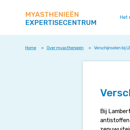
Zoek
Navigeer
op
direct
deze
MYASTHENIEËN
naar
Het 
site
EXPERTISECENTRUM
content
Home
»
Over myasthenieën
»
Verschijnselen bij 
Versc
Bij Lamber
antistoffen
zenuwuitei