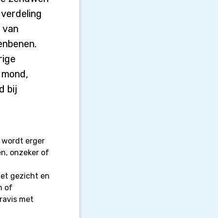
 verdeling
n van
enbenen.
rige
e mond,
d bij
l wordt erger
en, onzeker of
et gezicht en
n of
ravis met