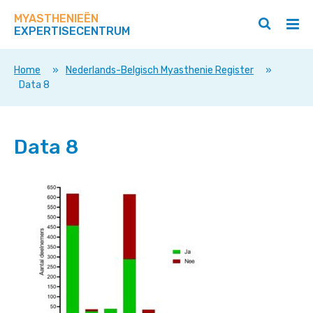
Zoek
Navigeer
op
MYASTHENIEËN
direct
Zoeken
Hoo
deze
EXPERTISECENTRUM
naar
openen
ope
site
/
/
content
sluiten
slui
Home
»
Nederlands-Belgisch Myasthenie Register
»
Data 8
Data 8