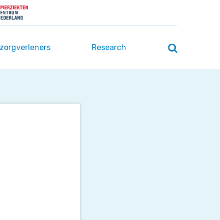
 zorgverleners
Research
Zoeken
openen
/
sluiten