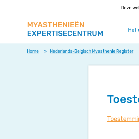
Deze web
Zoek
Navigeer
MYASTHENIEËN
op
direct
deze
Het 
EXPERTISECENTRUM
naar
site
content
Home
»
Nederlands-Belgisch Myasthenie Register
Toest
Toestemmin