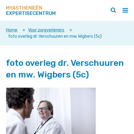
Zoek
Navigeer
op
MYASTHENIEËN
direct
Zoeken
Hoo
deze
EXPERTISECENTRUM
naar
openen
ope
site
/
/
content
sluiten
slui
Home
»
Voor zorgverleners
»
foto overleg dr. Verschuuren en mw. Wigbers (5c)
foto overleg dr. Verschuuren
en mw. Wigbers (5c)