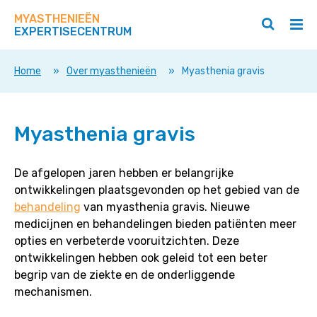
Zoek
Navigeer
op
MYASTHENIEËN
direct
Zoeken
Hoo
deze
EXPERTISECENTRUM
naar
openen
ope
site
/
/
content
sluiten
slui
Home
»
Over myasthenieën
»
Myasthenia gravis
Myasthenia gravis
De afgelopen jaren hebben er belangrijke
ontwikkelingen plaatsgevonden op het gebied van de
behandeling
van myasthenia gravis. Nieuwe
medicijnen en behandelingen bieden patiënten meer
opties en verbeterde vooruitzichten. Deze
ontwikkelingen hebben ook geleid tot een beter
begrip van de ziekte en de onderliggende
mechanismen.