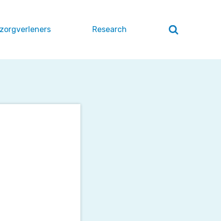
 zorgverleners
Research
Zoeken
openen
/
sluiten