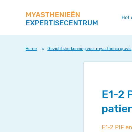
Zoek
Navigeer
op
direct
deze
MYASTHENIEËN
naar
Het 
site
EXPERTISECENTRUM
content
Home
»
Gezichtsherkenning voor myasthenia gravis
E1-2 
patie
E1-2 PIF e