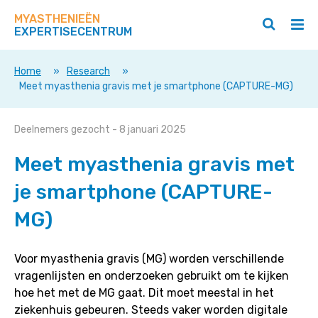
Zoek
Navigeer
op
MYASTHENIEËN
direct
Zoeken
Hoo
deze
EXPERTISECENTRUM
naar
openen
ope
site
/
/
content
sluiten
slui
Home
»
Research
»
Meet myasthenia gravis met je smartphone (CAPTURE-MG)
Meet
Deelnemers gezocht
- 8 januari 2025
myasthenia
Meet myasthenia gravis met
gravis
met
je smartphone (CAPTURE-
je
MG)
smartphone
(CAPTURE-
MG)
Voor myasthenia gravis (MG) worden verschillende
vragenlijsten en onderzoeken gebruikt om te kijken
hoe het met de MG gaat. Dit moet meestal in het
ziekenhuis gebeuren. Steeds vaker worden digitale