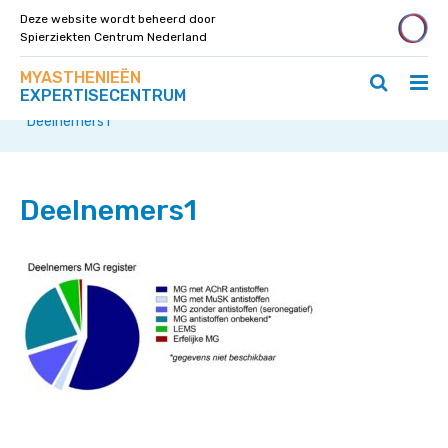
Deze website wordt beheerd door
Spierziekten Centrum Nederland
Zoek
Navigeer
MYASTHENIEËN
op
Hoo
Zoeken
direct
EXPERTISECENTRUM
deze
Home
»
Nederlands-Belgisch Myasthenie Register
»
ope
openen
naar
site
Deelnemers1
/
/
content
slui
sluiten
Deelnemers1