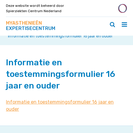
Deze website wordt beheerd door
Spierziekten Centrum Nederland
Zoek
Navigeer
MYASTHENIEËN
op
Hoo
Zoeken
direct
EXPERTISECENTRUM
deze
Home
»
Nederlands-Belgisch Myasthenie Register
»
ope
openen
naar
site
Informatie en toestemmingsformulier 16 jaar en ouder
/
/
content
slui
sluiten
Informatie en
toestemmingsformulier 16
jaar en ouder
Informatie en toestemmingsformulier 16 jaar en
ouder