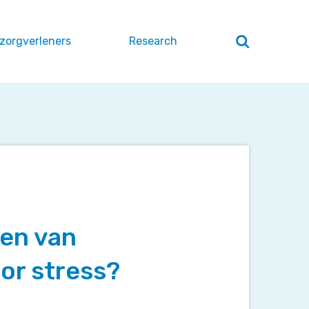
 zorgverleners
Research
Zoeken
openen
/
sluiten
en van
or stress?