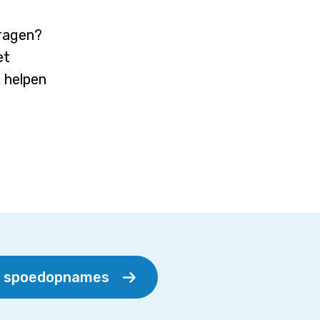
vragen?
et
j helpen
r spoedopnames