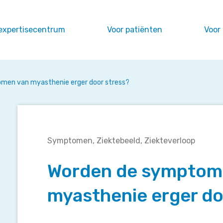
expertisecentrum
Voor patiënten
Voor
men van myasthenie erger door stress?
Worden
Symptomen
Ziektebeeld
Ziekteverloop
de
symptomen
Worden de symptom
van
myasthenie
myasthenie erger do
erger
door