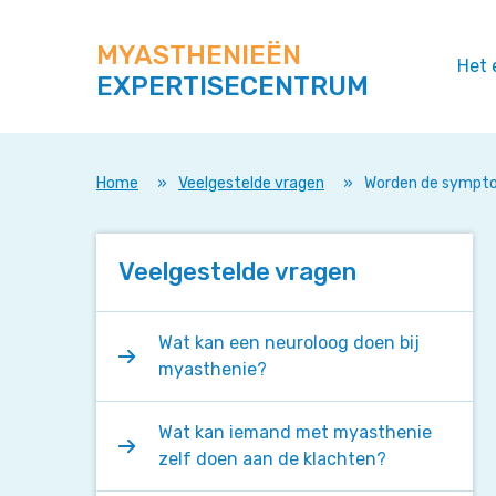
Zoek
Navigeer
op
direct
deze
MYASTHENIEËN
naar
Het 
site
EXPERTISECENTRUM
content
Home
»
Veelgestelde vragen
»
Worden de sympto
Veelgestelde vragen
Wat kan een neuroloog doen bij
myasthenie?
Wat kan iemand met myasthenie
zelf doen aan de klachten?