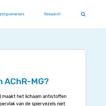
 zorgverleners
Research
Zoeken
openen
/
sluiten
van AChR-MG?
 maakt het lichaam antistoffen
ervlak van de spiervezels niet