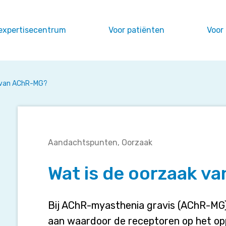
expertisecentrum
Voor patiënten
Voor
k van AChR-MG?
Wat
Aandachtspunten
Oorzaak
is
de
Wat is de oorzaak 
oorzaak
van
AChR-
Bij AChR-myasthenia gravis (AChR-MG)
MG?
aan waardoor de receptoren op het opp