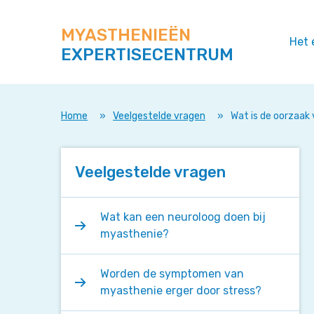
Zoek
Navigeer
op
direct
deze
MYASTHENIEËN
naar
Het 
site
EXPERTISECENTRUM
content
Home
»
Veelgestelde vragen
»
Wat is de oorzaa
Veelgestelde vragen
Wat kan een neuroloog doen bij
myasthenie?
Worden de symptomen van
myasthenie erger door stress?