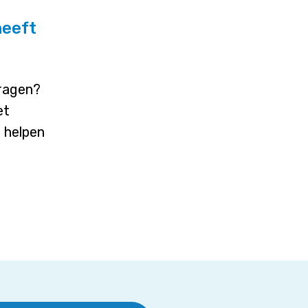
heeft
vragen?
et
j helpen